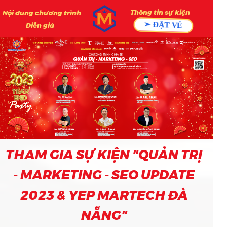
Thông tin sự kiện
Nội dung chương trình
➢ ĐẶT VÉ
Diễn giả
NGAY!
THAM GIA SỰ KIỆN "QUẢN TRỊ
- MARKETING - SEO UPDATE
2023 & YEP MARTECH ĐÀ
NẴNG"