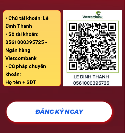
• Chủ tài khoản: Lê
Đình Thanh
• Số tài khoản:
0561000395725 -
Ngân hàng
Vietcombank
• Cú pháp chuyển
khoản:
Họ tên + SĐT
ĐĂNG KÝ NGAY