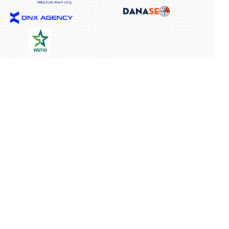
Martech Đà Nẵng
Địa điểm: Khách sạn CICILIA - 08 Đỗ Bá, quận Ngũ
Hành Sơn, Tp Đà Nẵng
Workshop:
13h30 - 17h30 CHỦ NHẬT
ngày 08/01/2022
Gala Dinner:
18h - 22h CHỦ NHẬT
ngày 08/01/2022
Đăng ký tài trợ sự kiện: