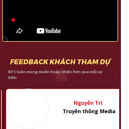
FEEDBACK KHÁCH THAM DỰ
BTC luôn mong muốn hoàn thiện hơn qua mỗi sự
kiến
uyễn Trí
 thông Media