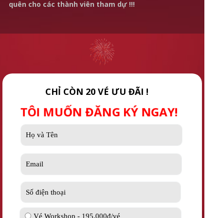
quên cho các thành viên tham dự !!!
CHỈ CÒN 20 VÉ ƯU ĐÃI !
TÔI MUỐN ĐĂNG KÝ NGAY!
Vé Workshop - 195.000đ/vé