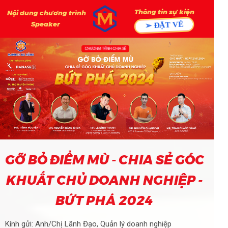
Thông tin sự kiện
Nội dung chương trình
Speaker
➢ ĐẶT VÉ
NGAY!
GỠ BỎ ĐIỂM MÙ - CHIA SẺ GÓC
KHUẤT CHỦ DOANH NGHIỆP -
BỨT PHÁ 2024
Kính gửi: Anh/Chị Lãnh Đạo, Quản lý doanh nghiệp