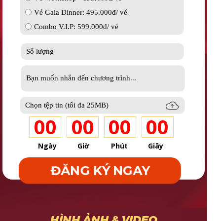
Vé Gala Dinner: 495.000đ/ vé
Combo V.I.P: 599.000đ/ vé
00
00
00
00
Ngày
Giờ
Phút
Giây
ĐĂNG KÝ NGAY
HÌNH ẢNH & VIDEO