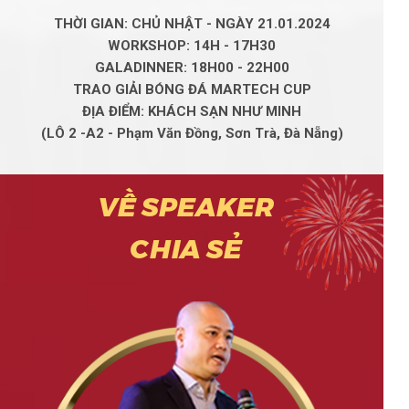
THỜI GIAN: CHỦ NHẬT - NGÀY 21.01.2024
WORKSHOP: 14H - 17H30
GALADINNER: 18H00 - 22H00
TRAO GIẢI BÓNG ĐÁ MARTECH CUP
ĐỊA ĐIỂM: KHÁCH SẠN NHƯ MINH
(LÔ 2 -A2 - Phạm Văn Đồng, Sơn Trà, Đà Nẵng)
VỀ SPEAKER
CHIA SẺ