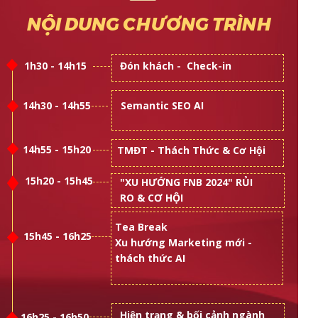
NỘI DUNG CHƯƠNG TRÌNH
1h30 - 14h15
Đón khách - Check-in
14h30 - 14h55
Semantic SEO AI
14h55 - 15h20
TMĐT - Thách Thức & Cơ Hội
15h20 - 15h45
"XU HƯỚNG FNB 2024" RỦI
RO & CƠ HỘI
Tea Break
15h45 - 16h25
Xu hướng Marketing mới -
thách thức AI
Hiện trạng & bối cảnh ngành
16h25 - 16h50