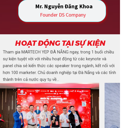
Mr. Nguyễn Đăng Khoa
Founder DS Company
HOẠT ĐỘNG TẠI SỰ KIỆN
Tham gia MARTECH YEP ĐÀ NẴNG ngay, trong 1 buổi chiều
sự kiện tuyệt vời với nhiều hoạt động từ các keynote và
panel chia sẻ kiến ​​thức các speaker trong ngành, kết nối với
hơn 100 marketer. Chủ doanh nghiệp tại Đà Nẵng và các tỉnh
thành trên cả nước quy tụ về...