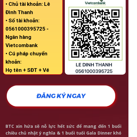
• Chủ tài khoản: Lê
Đình Thanh
• Số tài khoản:
0561000395725 -
Ngân hàng
Vietcombank
• Cú pháp chuyển
khoản:
Họ tên + SĐT + Vé
ĐĂNG KÝ NGAY
BTC xin hứa sẽ nỗ lực hết sức để mang đến 1 buổi
chiều chủ nhật ý nghĩa & 1 buổi tuối Gala Dinner khó