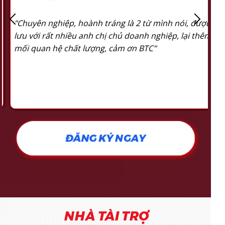
 từ mình nói, được giao
nh nghiệp, lại thêm nhiều
BTC"
ĐĂNG KÝ NGAY
NHÀ TÀI TRỢ