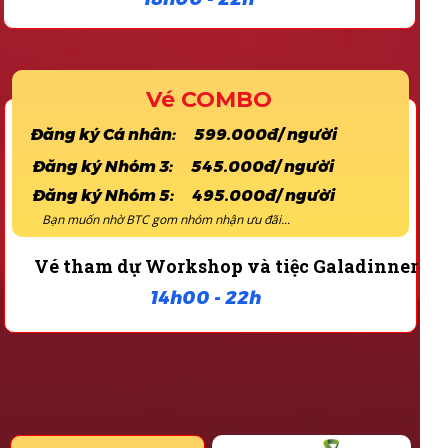
Vé COMBO
Đăng ký Cá nhân: 599.000đ/ người
Đăng ký Nhóm 3: 545.000đ/ người
Đăng ký Nhóm 5: 495.000đ/ người
Bạn muốn nhờ BTC gom nhóm nhận ưu đãi...
Vé tham dự Workshop và tiệc Galadinner
14h00 - 22h